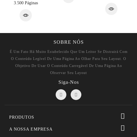
3.500 Páginas
SOBRE NÓS
É Um Fato Há Muito Estabelecido Que Um Leitor Se Distrairá Com
O Conteúdo Legível De Uma Página Ao Olhar Para Seu Layout. O
Objetivo De Usar O Conteúdo Carregável De Uma Página Ao
Observar Seu Layout
Siga-Nos

PRODUTOS

A NOSSA EMPRESA