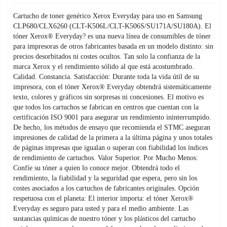
Cartucho de toner genérico Xerox Everyday para uso en Samsung
CLP680/CLX6260 (CLT-K506L/CLT-K506S/SU171A/SU180A). El
tóner Xerox® Everyday? es una nueva línea de consumibles de tóner
para impresoras de otros fabricantes basada en un modelo distinto: sin
precios desorbitados ni costes ocultos. Tan solo la confianza de la
marca Xerox y el rendimiento sólido al que está acostumbrado.
Calidad. Constancia. Satisfacción: Durante toda la vida útil de su
impresora, con el tóner Xerox® Everyday obtendrá sistemáticamente
texto, colores y gráficos sin sorpresas ni concesiones. El motivo es
que todos los cartuchos se fabrican en centros que cuentan con la
certificación ISO 9001 para asegurar un rendimiento ininterrumpido.
De hecho, los métodos de ensayo que recomienda el STMC aseguran
impresiones de calidad de la primera a la última página y unos totales
de páginas impresas que igualan o superan con fiabilidad los índices
de rendimiento de cartuchos. Valor Superior. Por Mucho Menos:
Confíe su tóner a quien lo conoce mejor. Obtendrá todo el
rendimiento, la fiabilidad y la seguridad que espera, pero sin los
costes asociados a los cartuchos de fabricantes originales. Opción
respetuosa con el planeta: El interior importa: el tóner Xerox®
Everyday es seguro para usted y para el medio ambiente. Las
sustancias químicas de nuestro tóner y los plásticos del cartucho