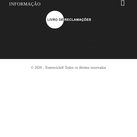

INFORMAÇÃO
<script async>(function(s,u,m,o,j,v)
{j=u.createElement(m);v=u.getElementsByTagName(m)
[0];j.async=1;j.src=o;j.dataset.sumoSiteId='b8444944153079d4eca7032491
(window,document,'script','//load.sumo.com/');</script>
© 2026 - Tonerecicla®️ Todos os direitos reservados