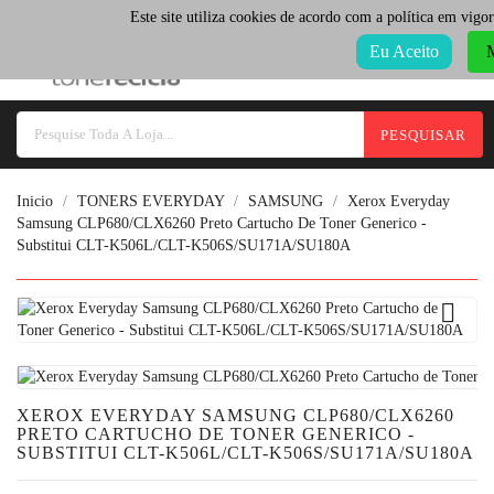
Select Language
▼
Este site utiliza cookies de acordo com a política em vigor
Categoria
Eu Aceito
M
PESQUISAR
Inicio
TONERS EVERYDAY
SAMSUNG
Xerox Everyday
Samsung CLP680/CLX6260 Preto Cartucho De Toner Generico -
Substitui CLT-K506L/CLT-K506S/SU171A/SU180A

XEROX EVERYDAY SAMSUNG CLP680/CLX6260
PRETO CARTUCHO DE TONER GENERICO -
SUBSTITUI CLT-K506L/CLT-K506S/SU171A/SU180A