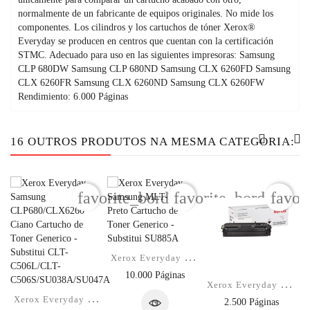
normalmente de un fabricante de equipos originales. No mide los
componentes. Los cilindros y los cartuchos de tóner Xerox®
Everyday se producen en centros que cuentan con la certificación
STMC. Adecuado para uso en las siguientes impresoras: Samsung
CLP 680DW Samsung CLP 680ND Samsung CLX 6260FD Samsung
CLX 6260FR Samsung CLX 6260ND Samsung CLX 6260FW
Rendimiento: 6.000 Páginas
16 OUTROS PRODUTOS NA MESMA CATEGORIA:
favorite_border
favorite_border
favor
X
Erox Everyday Samsung MLT-D203E...
10.000 Páginas
X
Erox Everyday Samsung CLP415/CLX4195...
X
Erox Everyday Samsung CLP680/CLX6260...
2.500 Páginas