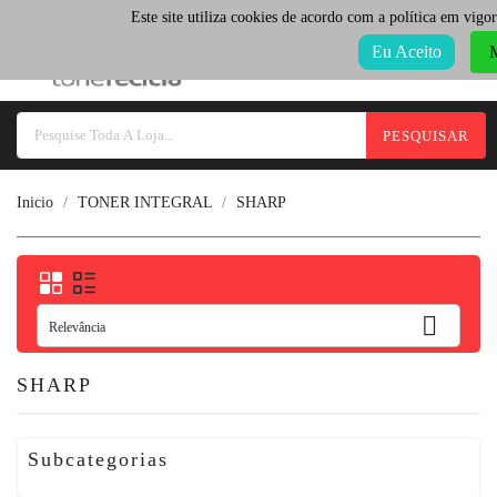
Select Language
▼
Este site utiliza cookies de acordo com a política em vigor
Categoria
Eu Aceito
M
PESQUISAR
Inicio
TONER INTEGRAL
SHARP

Relevância
SHARP
Subcategorias