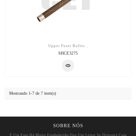
Upper Fuser Roller...
SHCE3275
Mostrando 1-7 de 7 item(s)
SOBRE NÓS
É Um Fato Há Muito Estabelecido Que Um Leitor Se Distrairá Com