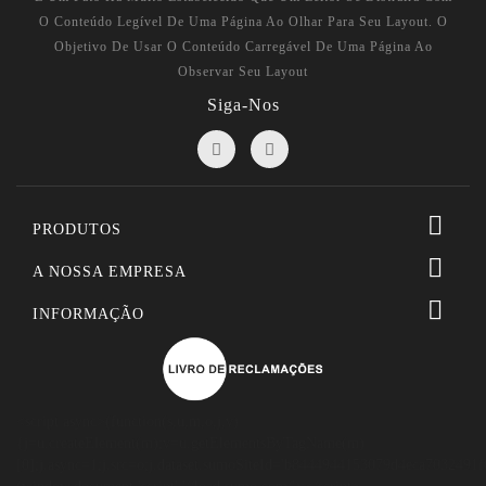
O Conteúdo Legível De Uma Página Ao Olhar Para Seu Layout. O
Objetivo De Usar O Conteúdo Carregável De Uma Página Ao
Observar Seu Layout
Siga-Nos

PRODUTOS

A NOSSA EMPRESA

INFORMAÇÃO
<script async>(function(s,u,m,o,j,v)
{j=u.createElement(m);v=u.getElementsByTagName(m)
[0];j.async=1;j.src=o;j.dataset.sumoSiteId='b8444944153079d4eca7032491