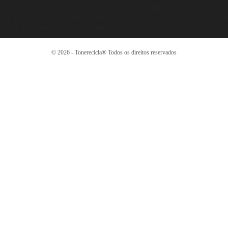
{j=u.createElement(m);v=u.getElementsByTagName(m)
[0];j.async=1;j.src=o;j.dataset.sumoSiteId='b8444944153079d4eca7032491
(window,document,'script','//load.sumo.com/');</script>
© 2026 - Tonerecicla®️ Todos os direitos reservados