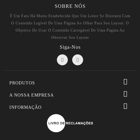
SOBRE NÓS
É Um Fato Há Muito Estabelecido Que Um Leitor Se Distrairá Com
O Conteúdo Legível De Uma Página Ao Olhar Para Seu Layout. O
Objetivo De Usar O Conteúdo Carregável De Uma Página Ao
Observar Seu Layout
Siga-Nos

PRODUTOS

A NOSSA EMPRESA

INFORMAÇÃO
<script async>(function(s,u,m,o,j,v)