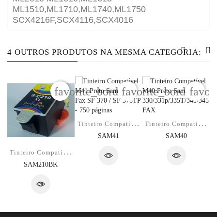
ML1510,ML1710,ML1740,ML1750
SCX4216F,SCX4116,SCX4016
4 OUTROS PRODUTOS NA MESMA CATEGORIA:
favorite_border
favorite_border
favor
T
Inteiro Compatível M41 Preto Samsung...
T
Inteiro Compatível M40 Preto Samsung...
SAM41
SAM40
T
Inteiro Compatível 210BK Preto...
SAM210BK