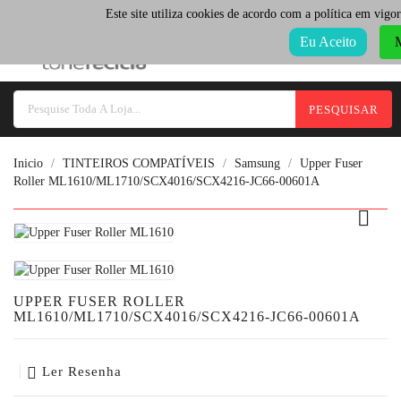
Select Language
▼
Este site utiliza cookies de acordo com a política em vigor
Categoria
Eu Aceito
M
PESQUISAR
Inicio
TINTEIROS COMPATÍVEIS
Samsung
Upper Fuser
Roller ML1610/ML1710/SCX4016/SCX4216-JC66-00601A

UPPER FUSER ROLLER
ML1610/ML1710/SCX4016/SCX4216-JC66-00601A
Ler Resenha