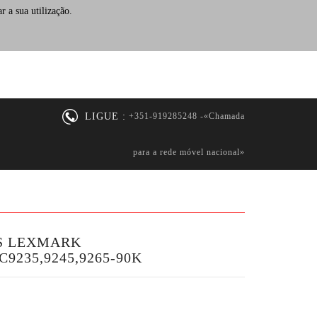
r a sua utilização.
LIGUE :
+351-919285248 -«Chamada
para a rede móvel nacional»
S LEXMARK
C9235,9245,9265-90K