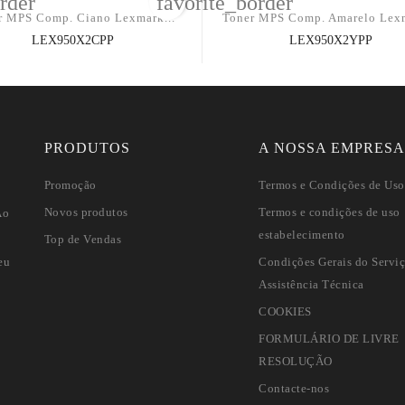
rder
favorite_border
r MPS Comp. Ciano Lexmark...
Toner MPS Comp. Amarelo Lexm
LEX950X2CPP
LEX950X2YPP
PRODUTOS
A NOSSA EMPRES
Promoção
Termos e Condições de Uso 
e
Novos produtos
Termos e condições de uso
Ao
estabelecimento
Top de Vendas
eu
Condições Gerais do Servi
Assistência Técnica
COOKIES
FORMULÁRIO DE LIVRE
RESOLUÇÃO
Contacte-nos