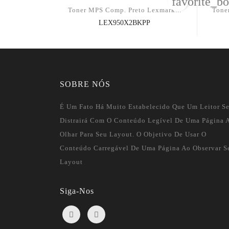
favorite_bo
Toner MPS Comp. Preto Lexmark...
Tone
LEX950X2BKPP
SOBRE NÓS
É Um Fato Há Muito Estabelecido Que Um Leitor S
Distrairá Com O Conteúdo Legível De Uma Página 
Olhar Para Seu Layout. O Objetivo De Usar O
Conteúdo Carregável De Uma Página Ao Observar S
Layout
Siga-Nos