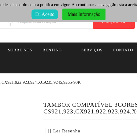
cookies de acordo com a política em vigor. Ao continuar a navegação está a aceita
Eu Aceito
Mais Informação
PESQUISAR
SOBRE NÓS
RENTING
SERVIÇOS
CONTATO
,CX921,922,923,924,XC9235,9245,9265-90K
TAMBOR COMPATÍVEL 3CORE
CS921,923,CX921,922,923,924,X
Ler Resenha